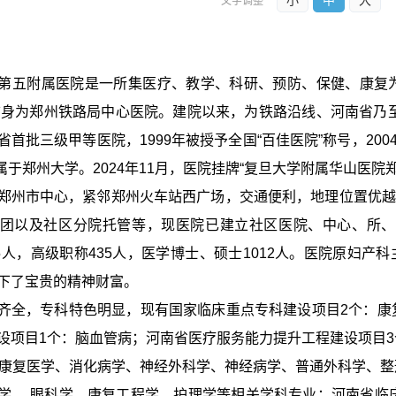
小
中
大
文字调整
第五附属医院是一所集医疗、教学、科研、预防、保健、康复
其前身为郑州铁路局中心医院。建院以来，为铁路沿线、河南省乃至
省首批三级甲等医院，1999年被授予全国“百佳医院”称号，200
月归属于郑州大学。2024年11月，医院挂牌“复旦大学附属华山医
郑州市中心，紧邻郑州火车站西广场，交通便利，地理位置优
团以及社区分院托管等，现医院已建立社区医院、中心、所、站
5人，高级职称435人，医学博士、硕士1012人。医院原妇产科
下了宝贵的精神财富。
齐全，专科特色明显，现有国家临床重点专科建设项目
2个：
设项目1个：脑血管病；河南省医疗服务能力提升工程建设项目
盖康复医学、消化病学、神经外科学、神经病学、普通外科学、
学 、眼科学、康复工程学、护理学等相关学科专业；河南省临