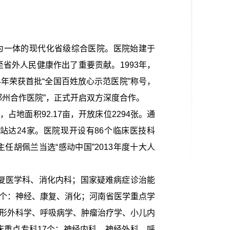
为一体的现代化省级综合医院。医院始建于
省外人民健康作出了重要贡献。1993年，
4年荣获首批“全国百姓放心示范医院”称号，
院郑州合作医院”，正式开启双方深度合作。
越，占地面积
92.17亩，开放床位2294张。通
达24家。医院现开设有86个临床医技科
主任胡佩兰当选“感动中国”2013年度十大人
康复医学科、消化内科；国家疑难病症诊治能
3个：神经、康复、消化；河南省医学重点学
整形外科学、呼吸病学、肿瘤治疗学、小儿内
床重点专科17个：神经内科、神经外科、呼