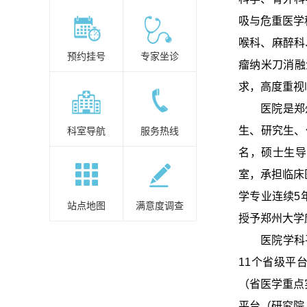
吸与危重医学
喉科、麻醉科
预约挂号
专家坐诊
瘤纳米刀消融
求，高度重视
医院是郑
生、研究生、
科室导航
服务热线
名，硕士生导
室，承担临床
学专业连续5
站点地图
满意度调查
授予郑州大学
医院学科
11个省级平
（省医学重点
平台（研究院