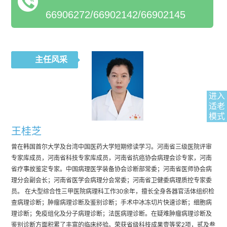
使临床能够据此进行腹腔、盆腔化疗、伽马刀治疗及纳米刀治
66906272/66902142/66902145
疗。病理科PCR实验室已获得临床基因扩增实验室验收合格证及
二级生物安全备案验收合格通知。 科室由组织病理组、细胞病理
组、分子病理组三部分构成，现有工作人员22人，医生12人，主
任医师2名，副主任医师3名，副主任技师1名，硕士13名。与多
主任风采
所省级及国家级医院有长期的学术交流和业务往来，定期请知名
教授专家前来讲学会诊。拥有一流的进口设备，包括：
进入
SAKURA、Thermo全自动组织脱水机及全自动HE切片染色机、
适老
Leica快速冰冻切片机及石蜡切片机、OLYMPUS系列三目显微镜
模式
及10人共揽显微镜，Leica荧光显微镜、 ABI7500荧光定量PCR
王桂芝
仪、罗氏BenchMark Uitra全自动免疫组化染色机等先进设备。
曾在韩国首尔大学及台湾中国医药大学短期修读学习。河南省三级医院评审
开展的业务包括：常规病理诊断；术中快速冰冻病理诊断；妇科
专家库成员，河南省科技专家库成员，河南省抗癌协会病理会诊专家，河南
省疗事故鉴定专家。中国病理医学装备协会诊断部常委；河南省医师协会病
液基TCT及P16/Ki-67诊断、宫颈甲基化检测超早期发现宫颈癌；
理分会副会长；河南省医学会病理分会常委；河南省卫健委病理质控专家委
结直肠癌甲基化检测超早期发现结直肠癌；DNA倍体分析；非妇
员。 在大型综合性三甲医院病理科工作30余年，擅长全身各器官活体组织检
细胞病理诊断及细胞块病理诊断；疑难病理会诊及远程病理会
查病理诊断；肿瘤病理诊断及鉴别诊断；手术中冰冻切片快速诊断；细胞病
诊；分子病理诊断；尸体解剖等。开展的相关技术包括免疫组
理诊断；免疫组化及分子病理诊断；法医病理诊断。在疑难肿瘤病理诊断及
鉴别诊断方面积累了丰富的临床经验。荣获省级科技成果壹等奖2项，贰及叁