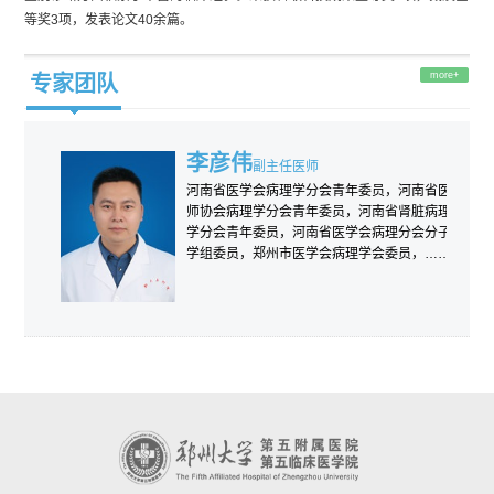
化、特殊染色、原位杂交、荧光原位杂交、荧光实时定量PCR、
等奖3项，发表论文40余篇。
测序等。其中分子病理开展的项目包括HPV-DNA分型检测、常见
肿瘤靶向药物及化疗药物基因检测、病原体宏基因组测序、人实
more+
专家团队
体瘤及血液肿瘤基因突变检测、人微小分子基线检测、实体瘤微
小残留病灶（MRD）检测、肿瘤微卫星不稳定MSI检测等。细胞
病理、常规病理与术中冰冻诊断准确、可靠，免疫组化技术成熟
孙海斌
孙小
副主任医师
稳定。在国际国内期刊发表论文80余篇，荣获中国职业安全健康
河南省抗癌协会病理会诊专家，河南省和郑州
曾分别在
市医疗事故鉴定专家组成员, 河南省司法鉴定专
短期学习
协会科学技术壹等奖1项、河南省教育厅科技成果壹等奖1项、河
家。主持科研获得河南省教育厅、卫健委科技
员，河南
南省政府科技成果奖4项、河南省工信厅科技成果奖2项、市级科
进步一等奖及二等奖多项；省科技进……
南省肾脏
学……
技成果奖15项。服务宗旨：诊断精准，报告及时，服务临床，服
务患者。