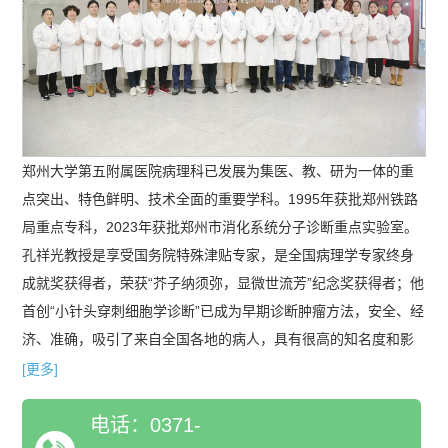
郑州大学第五附属医院病理科已发展为集医、教、研为一体的重
点突出、特色鲜明、技术全面的重要学科。1995年获批郑州铁路
局重点专科，2023年获批郑州市消化系统分子诊断重点实验室。
孔祥光教授是享受国务院特殊津贴专家，是全国病理学专家终身
成就奖获得者，荣获“芥子纳须弥，显微世流芳”纪念奖获得者；他
首创“小针头穿刺细胞学诊断”已成为早期诊断肿瘤方法，安全、经
济、准确，吸引了来自全国各地的病人，具有很高的知名度和影
响力；消化系统内脏肿瘤术中针吸细胞病理诊断，如胰腺肿瘤、
[更多]
壶腹部肿瘤、肝胆管肿瘤、盆腔肿瘤等，解决了无法取活检肿瘤
电话：0371-
的中晚期患者的病理诊断问题，为临床提供了精准的治疗依据，