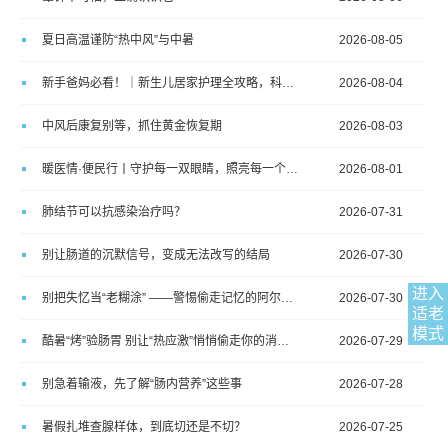
夏日高温谨防“热中风”与中暑
2026-08-05
新手爸妈必看！｜新生儿居家护理全攻略，科学带娃不踩坑
2026-08-04
中风后康复别等，抓住黄金恢复期
2026-08-03
暖医情·便民行丨守护每一双眼睛，照亮每一个视界
2026-08-01
肺结节可以抗感染治疗吗？
2026-07-31
别让肠道的沉默信号，变成无法改写的结局
2026-07-30
进入
别把失忆当“老糊涂” ——警惕偷走记忆的阿尔茨海默病
2026-07-30
适老
模式
酷暑“烤”验肠胃 别让“热应激”悄悄偷走你的消化力
2026-07-29
别急着输液，先了解“肠内营养”这些事
2026-07-28
暑假扎堆查腺样体，到底切还是不切？
2026-07-25