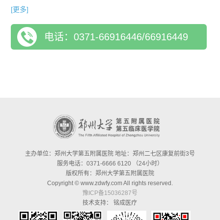
士5名。科室可常规开展神经外科各亚专业领域手术，在颅脑外
[更多]
伤、脑出血、脑积水、脑肿瘤（复杂颅底肿瘤、脑膜瘤、胶质
电话：0371-66916446/66916449
瘤、垂体瘤、颅咽管瘤、脊髓肿瘤、听神经瘤等）、脑血管疾病
（动脉瘤、动静脉畸形、烟雾病、血管狭窄等）、功能性疾病
（难治性癫痫、面肌痉挛、三叉神经痛、舌咽神经痛、帕金森
病、糖尿病足周围神经减压）及慢性意识障碍（昏迷促醒）等复
杂颅脑疾病的外科治疗、血管内治疗、个体化治疗等方面积累了
大量的临床经验，已形成明显的区域优势。特色诊疗：难治性癫
痫的系统化外科评估与治疗，如致痫灶定位与切除术、SEEG技
术、VNS植入术、Wada实验等；颅内-颅外血管搭桥治疗缺血性
疾病及烟雾病；经鼻-蝶入路垂体瘤切除术；植物人脊髓电刺激器
主办单位：郑州大学第五附属医院 地址：郑州二七区康复前街3号
（SCS）植入促醒术；颅脑肿瘤显微切除术；颅内动脉瘤和脑血
服务电话：0371-6666 6120 （24小时）
管畸形手术及血管内介入治疗；立体定向穿刺活检等方面在省内
版权所有：郑州大学第五附属医院
Copyright © www.zdwfy.com All rights reserved.
具有明显的优势。
豫ICP备15036287号
技术支持：
铭成医疗